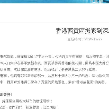
香港西貢區搬家到深
更新時間：2020-12-22
東部沿海，總面積136.17平方公裏，包括西貢半島南部、清水灣半島、
5%人口集中在将軍澳新市鎮。西貢被譽爲香港的後花園，因爲本區大部
括西貢、坑口鄉郊及将軍澳。以面積計，是香港第二大的行政區。
東南，包括鄉郊和新市鎮部分，以及數十個大小不一的島嶼。區内除保留
中，西貢鄉郊難得仍保存了秀麗的天然景色，素有“香港後花園”的美譽。
圳業務
】
、貨運至全國各大城市的物流運輸；
配送，從門到門、往返聯運，安全快捷；