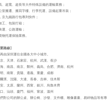
高、超寬、超長等大件特殊設備的運輸業務；
公室搬遷、搬寫字樓、行李托運、設備起重吊裝；
，京九鐵路行包專列快件；
加工、包裝打箱；
快運、公路運輸；
貨物托運保險業務。
要路線
】
再由深圳運往全國各大中小城市。
京、天津、石家莊、杭州、武漢、長沙
海、南昌、南京、鄭州、義烏、合肥、濟南、杭州
明、南甯、貴陽、遵義、重慶、成都
爾濱、沈陽、大連、長春、吉林、佳木斯
安、太原、蘭州、西甯、銀川、烏魯木齊
口、汕頭、廈門、福州、甯波、溫州
們對公司的辦公桌、辦公椅、沙發、文件櫃、雕像書畫、易碎物品等有專