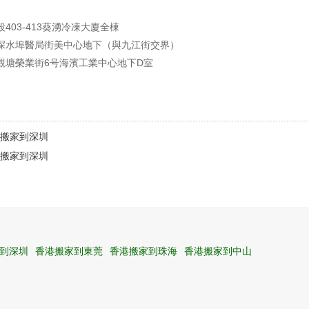
403-413葵湧冷凍大廈全棟
深水埠醫局街美中心地下（與九江街交界）
觀塘榮業街6号海濱工業中心地下D室
搬家到深圳
搬家到深圳
到深圳
香港搬家到東莞
香港搬家到珠海
香港搬家到中山