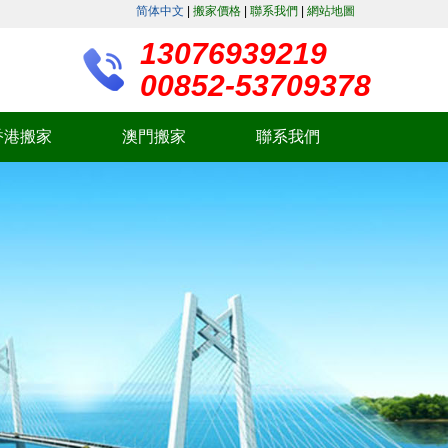
简体中文
|
搬家價格
|
聯系我們
|
網站地圖
。
13076939219
00852-53709378
香港搬家
澳門搬家
聯系我們