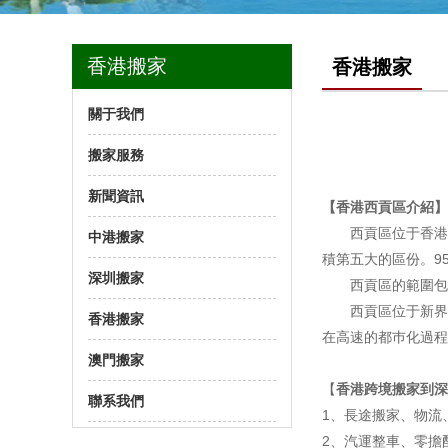
香港搬家
香港搬家
關于我們
搬家服務
新聞資訊
【香港西貢區介紹】
西貢區位于香港
中港搬家
積第五大的區份。9
深圳搬家
西貢區的範圍包
西貢區位于新界
香港搬家
在高速的都巿化過程
澳門搬家
【
香港跨境搬家到深
聯系我們
1、長途搬家、物流
2、汽運整車、零擔