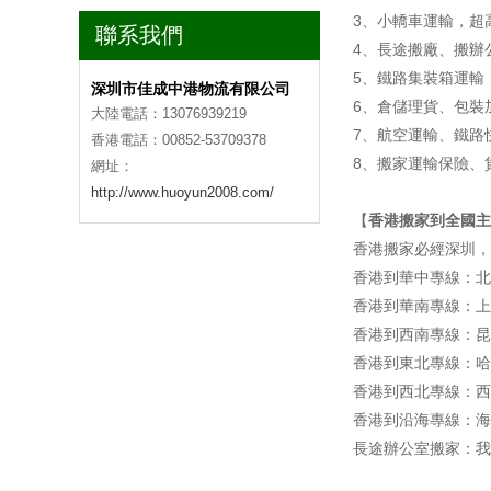
3、小轎車運輸，超
聯系我們
4、長途搬廠、搬辦
5、鐵路集裝箱運輸
深圳市佳成中港物流有限公司
6、倉儲理貨、包裝
大陸電話：13076939219
7、航空運輸、鐵路
香港電話：00852-53709378
8、搬家運輸保險、
網址：
http://www.huoyun2008.com/
【
香港搬家到全國主
香港搬家必經深圳，
香港到華中專線：北
香港到華南專線：上
香港到西南專線：昆
香港到東北專線：哈
香港到西北專線：西
香港到沿海專線：海
長途辦公室搬家：我