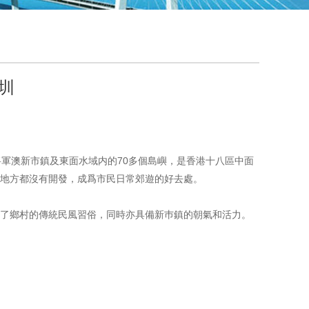
圳
将軍澳新市鎮及東面水域内的70多個島嶼，是香港十八區中面
分地方都沒有開發，成爲市民日常郊遊的好去處。
了鄉村的傳統民風習俗，同時亦具備新巿鎮的朝氣和活力。