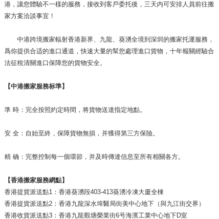
港，讓您體驗不一樣的服務，接收到客戶委托後，三天内可安排人員前往搬
家方案洽談事宜！
中港跨境搬家輻射香港新界、九龍、葵湧全境到深圳的搬家托運服務，
爲你提供合适的進口通道，快速大量的幫您處理進口貨物，十年報關經驗合
法征稅清關進口保障您的貨物安全。
【中港搬家服務标準】
準 時：完全按照約定時間，将貨物送達指定地點。
安 全：自始至終，保障貨物無損，并獲得第三方保險。
精 确：完整控制每一個環節，并及時傳達信息至所有相關各方。
【香港搬家服務網點】
香港提貨派送點1：香港葵湧段403-413葵湧冷凍大廈全棟
香港提貨派送點2：香港九龍深水埠醫局街美中心地下（與九江街交界）
香港收貨派送點3：香港九龍觀塘榮業街6号海濱工業中心地下D室