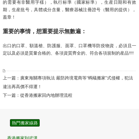
的需要有非醫用字樣），執行标準（國家标準），生産日期和有效
期，生産批号，具體成分含量，醫療器械注冊證号（醫用的提供），
蓋章！
重要的事情，想重要提示無數遍：
出口的口罩、額溫槍、防護服、面罩、口罩機等防疫物資，必須且一
定以及必須是質量合格的、各項資質齊全的、符合各項規制的産品!!!!
上一篇：廣東海關專項執法 嚴防跨境電商等“螞蟻搬家”式侵權，犯法
違法再高價不得運！
下一篇：從香港搬家回内地辦理流程
熱門搬家線路
香港搬家到武漢