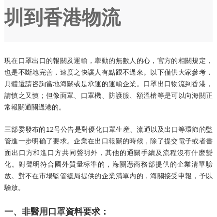
圳到香港物流
現在口罩出口的報關及運輸，牽動的無數人的心，官方的相關規定，
也是不斷地完善，速度之快讓人有點跟不過來。以下僅供大家參考，
具體還請咨詢當地海關或是承運的運輸企業。口罩出口物流到香港，
請慎之又慎；但像面罩、口罩機、防護服、額溫槍等是可以向海關正
常報關通關過港的。
三部委發布的12号公告是對優化口罩生産、流通以及出口等環節的監
管進一步明确了要求。企業在出口報關的時候，除了提交電子或者書
面出口方和進口方共同聲明外，其他的通關手續及流程沒有什麽變
化。對聲明符合國外質量标準的，海關憑商務部提供的企業清單驗
放。對不在市場監管總局提供的企業清單内的，海關接受申報，予以
驗放。
一、非醫用口罩資料要求：